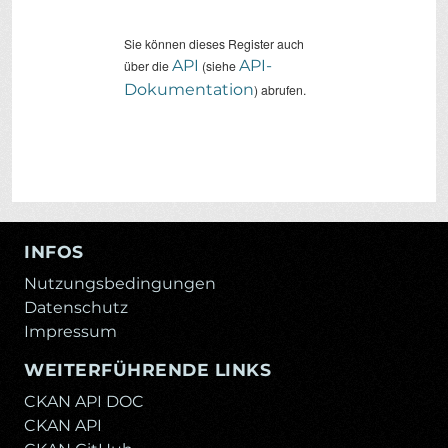
Sie können dieses Register auch
API
API-
über die
(siehe
Dokumentation
) abrufen.
INFOS
Nutzungsbedingungen
Datenschutz
Impressum
WEITERFÜHRENDE LINKS
CKAN API DOC
CKAN API