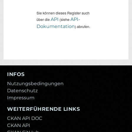
Sie können dieses Register auch
API
API-
über die
(siehe
Dokumentation
) abrufen.
INFOS
Nutzungsbedingungen
Datenschutz
Impressum
WEITERFÜHRENDE LINKS
CKAN API DOC
CKAN API