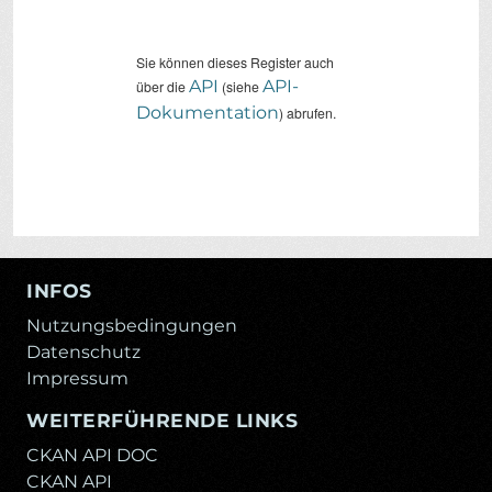
Sie können dieses Register auch
API
API-
über die
(siehe
Dokumentation
) abrufen.
INFOS
Nutzungsbedingungen
Datenschutz
Impressum
WEITERFÜHRENDE LINKS
CKAN API DOC
CKAN API