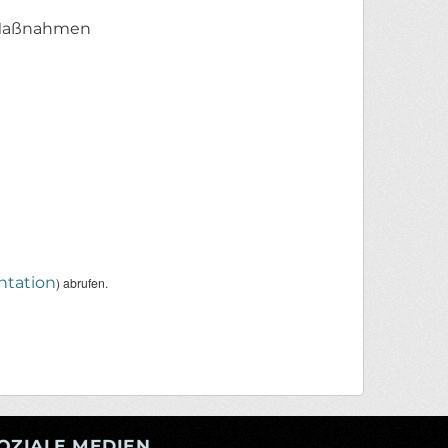
n Maßnahmen
tation
) abrufen.
OZIALE MEDIEN