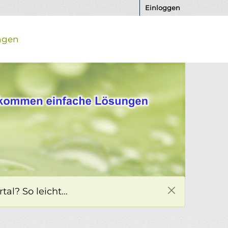
Einloggen
ngen
l? So leicht...