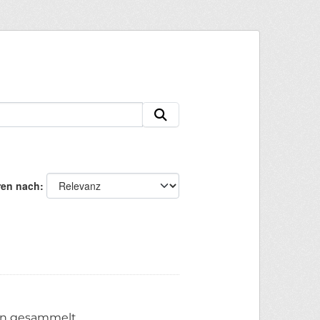
ren nach
en gesammelt,