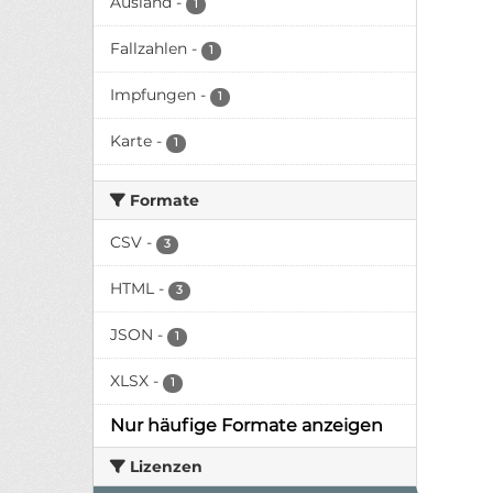
Ausland
-
1
Fallzahlen
-
1
Impfungen
-
1
Karte
-
1
Formate
CSV
-
3
HTML
-
3
JSON
-
1
XLSX
-
1
Nur häufige Formate anzeigen
Lizenzen