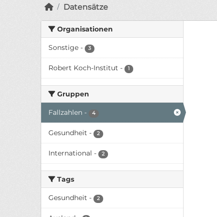
Datensätze
Organisationen
Sonstige
-
3
Robert Koch-Institut
-
1
Gruppen
Fallzahlen
-
4
Gesundheit
-
2
International
-
2
Tags
Gesundheit
-
2