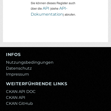
Sie können dieses Register auch
API
API-
über die
(siehe
Dokumentation
) abrufen.
INFOS
Nutzungsbedingungen
Datenschutz
Impressum
WEITERFÜHRENDE LINKS
CKAN API DOC
CKAN API
CKAN GitHub