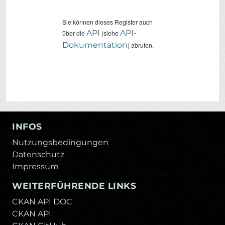
Sie können dieses Register auch
API
API-
über die
(siehe
Dokumentation
) abrufen.
INFOS
Nutzungsbedingungen
Datenschutz
Impressum
WEITERFÜHRENDE LINKS
CKAN API DOC
CKAN API