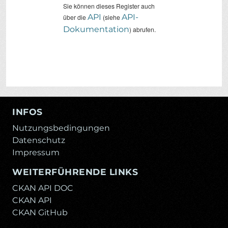
Sie können dieses Register auch
API
API-
über die
(siehe
Dokumentation
) abrufen.
INFOS
Nutzungsbedingungen
Datenschutz
Impressum
WEITERFÜHRENDE LINKS
CKAN API DOC
CKAN API
CKAN GitHub