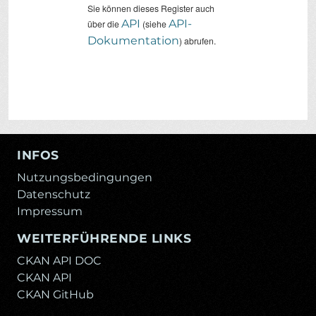
Sie können dieses Register auch
API
API-
über die
(siehe
Dokumentation
) abrufen.
INFOS
Nutzungsbedingungen
Datenschutz
Impressum
WEITERFÜHRENDE LINKS
CKAN API DOC
CKAN API
CKAN GitHub