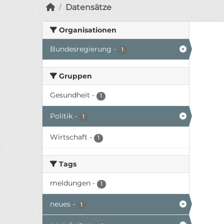
Datensätze
Organisationen
Bundesregierung
-
1
Gruppen
Gesundheit
-
1
Politik
-
1
Wirtschaft
-
1
Tags
meldungen
-
1
neues
-
1