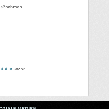
n Maßnahmen
tation
) abrufen.
OZIALE MEDIEN