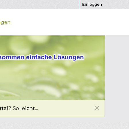
Einloggen
ngen
l? So leicht...