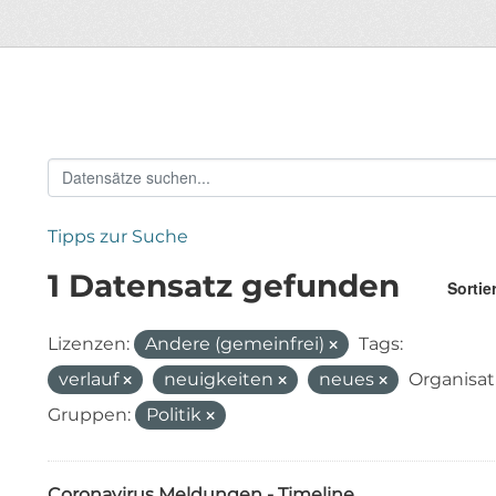
Tipps zur Suche
1 Datensatz gefunden
Sortie
Lizenzen:
Andere (gemeinfrei)
Tags:
verlauf
neuigkeiten
neues
Organisat
Gruppen:
Politik
Coronavirus Meldungen - Timeline