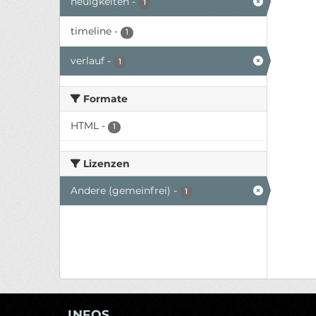
neuigkeiten
-
1
timeline
-
1
verlauf
-
1
Formate
HTML
-
1
Lizenzen
Andere (gemeinfrei)
-
1
INFOS