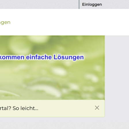
Einloggen
ngen
l? So leicht...