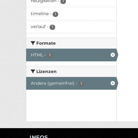
neuigkeiten
-
1
timeline
-
1
verlauf
-
1
Formate
HTML
-
1
Lizenzen
Andere (gemeinfrei)
-
1
INFOS