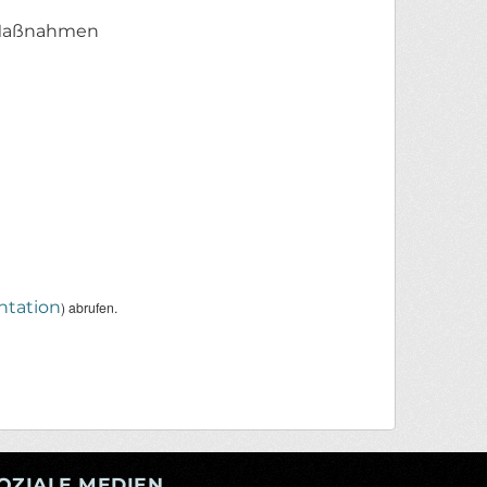
n Maßnahmen
tation
) abrufen.
OZIALE MEDIEN