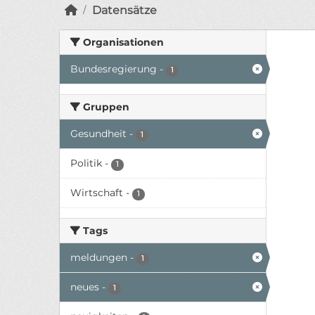
Datensätze
Organisationen
Bundesregierung
-
1
Gruppen
Gesundheit
-
1
Politik
-
1
Wirtschaft
-
1
Tags
meldungen
-
1
neues
-
1