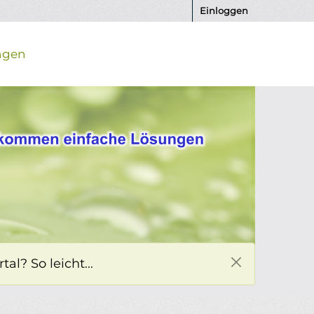
Einloggen
ngen
l? So leicht...