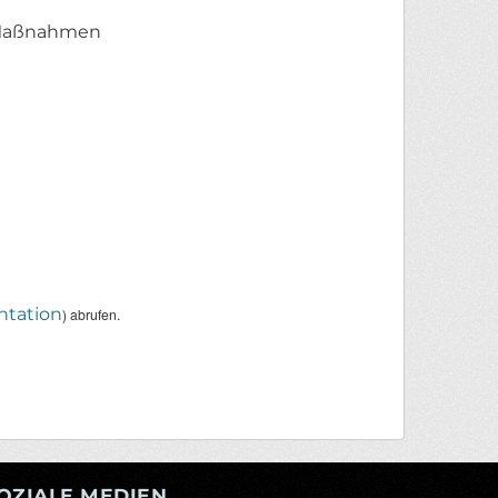
n Maßnahmen
tation
) abrufen.
OZIALE MEDIEN