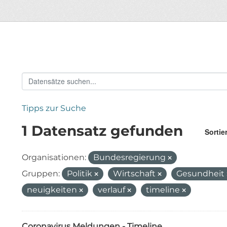
Tipps zur Suche
1 Datensatz gefunden
Sortie
Organisationen:
Bundesregierung
Gruppen:
Politik
Wirtschaft
Gesundheit
neuigkeiten
verlauf
timeline
Coronavirus Meldungen - Timeline