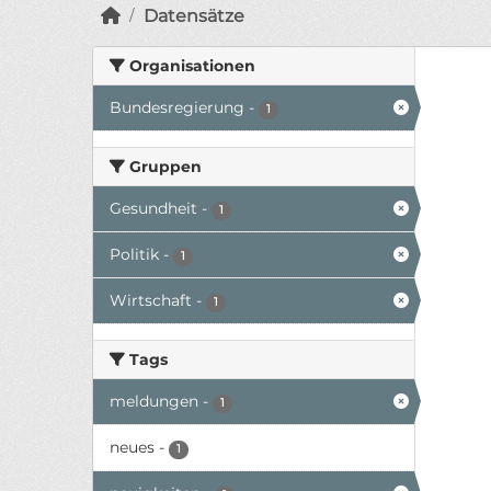
Datensätze
Organisationen
Bundesregierung
-
1
Gruppen
Gesundheit
-
1
Politik
-
1
Wirtschaft
-
1
Tags
meldungen
-
1
neues
-
1