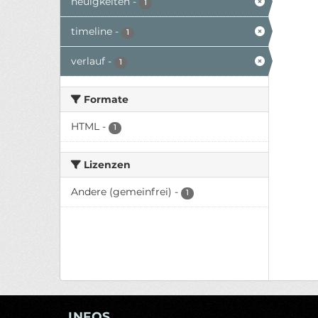
neuigkeiten
-
1
timeline
-
1
verlauf
-
1
Formate
HTML
-
1
Lizenzen
Andere (gemeinfrei)
-
1
INFOS