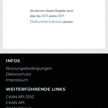
Sie können dieses Register auch
API
API-
über die
(siehe
Dokumentation
) abrufen.
INFOS
Nutzungsbedingungen
Datenschutz
Impressum
WEITERFÜHRENDE LINKS
CKAN API DOC
CKAN API