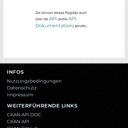
Sie können dieses Register auch
API
API-
über die
(siehe
Dokumentation
) abrufen.
INFOS
Nutzungsbedingungen
Datenschutz
Impressum
WEITERFÜHRENDE LINKS
CKAN API DOC
CKAN API