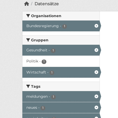
Datensätze
Organisationen
Bundesregierung
-
1
Gruppen
Gesundheit
-
1
Politik
-
1
Wirtschaft
-
1
Tags
meldungen
-
1
neues
-
1