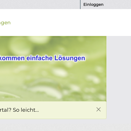
Einloggen
ngen
l? So leicht...