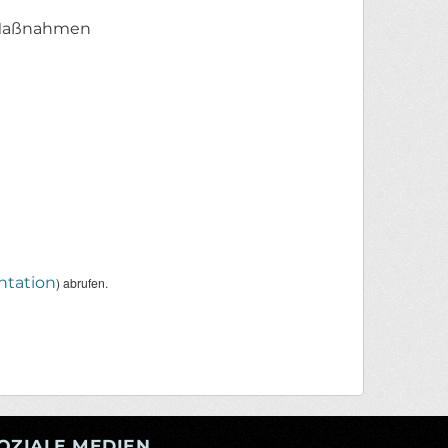
n Maßnahmen
tation
) abrufen.
OZIALE MEDIEN