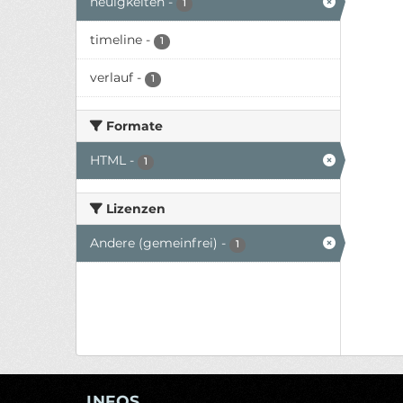
neuigkeiten
-
1
timeline
-
1
verlauf
-
1
Formate
HTML
-
1
Lizenzen
Andere (gemeinfrei)
-
1
INFOS