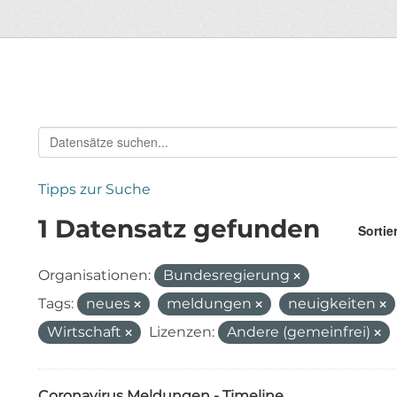
Tipps zur Suche
1 Datensatz gefunden
Sortie
Organisationen:
Bundesregierung
Tags:
neues
meldungen
neuigkeiten
Wirtschaft
Lizenzen:
Andere (gemeinfrei)
Coronavirus Meldungen - Timeline