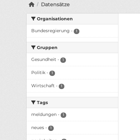
Datensätze
Organisationen
Bundesregierung
-
1
Gruppen
Gesundheit
-
1
Politik
-
1
Wirtschaft
-
1
Tags
meldungen
-
1
neues
-
1