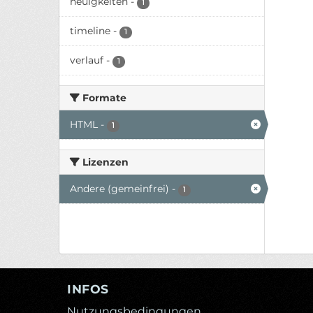
neuigkeiten
-
1
timeline
-
1
verlauf
-
1
Formate
HTML
-
1
Lizenzen
Andere (gemeinfrei)
-
1
INFOS
Nutzungsbedingungen