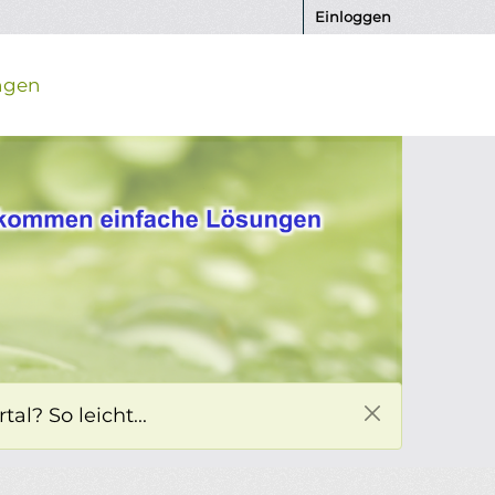
Einloggen
ngen
l? So leicht...