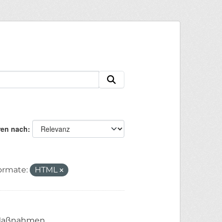
ren nach
ormate:
HTML
n Maßnahmen