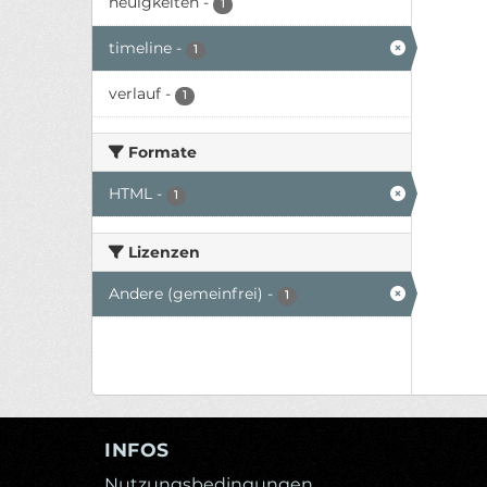
neuigkeiten
-
1
timeline
-
1
verlauf
-
1
Formate
HTML
-
1
Lizenzen
Andere (gemeinfrei)
-
1
INFOS
Nutzungsbedingungen