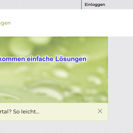
Einloggen
ngen
l? So leicht...