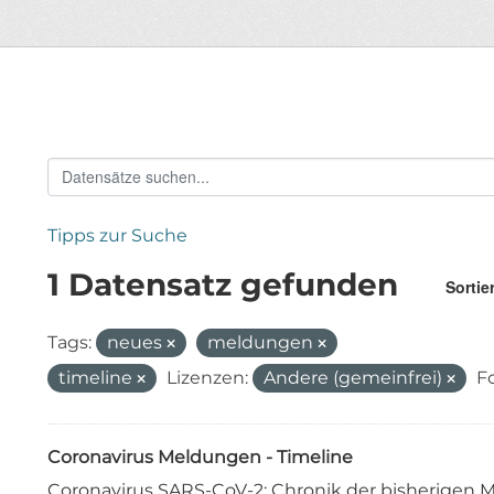
Tipps zur Suche
1 Datensatz gefunden
Sortie
Tags:
neues
meldungen
timeline
Lizenzen:
Andere (gemeinfrei)
F
Coronavirus Meldungen - Timeline
Coronavirus SARS-CoV-2: Chronik der bisherige