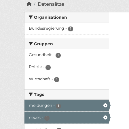
Datensätze
Organisationen
Bundesregierung
-
1
Gruppen
Gesundheit
-
1
Politik
-
1
Wirtschaft
-
1
Tags
meldungen
-
1
neues
-
1