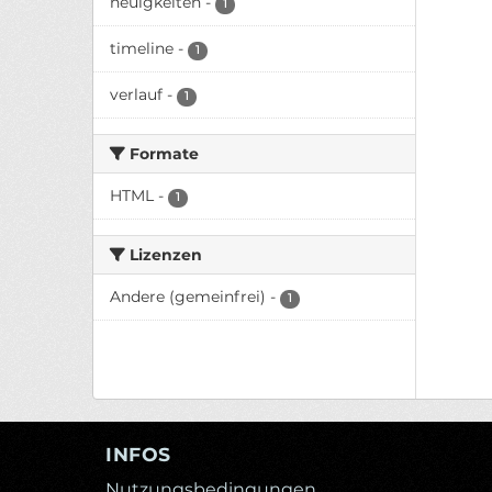
neuigkeiten
-
1
timeline
-
1
verlauf
-
1
Formate
HTML
-
1
Lizenzen
Andere (gemeinfrei)
-
1
INFOS
Nutzungsbedingungen