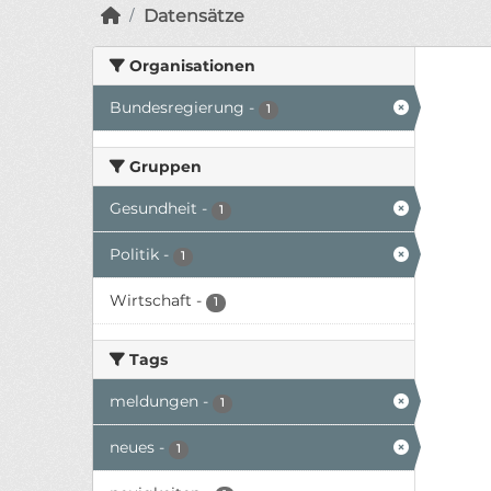
Datensätze
Organisationen
Bundesregierung
-
1
Gruppen
Gesundheit
-
1
Politik
-
1
Wirtschaft
-
1
Tags
meldungen
-
1
neues
-
1