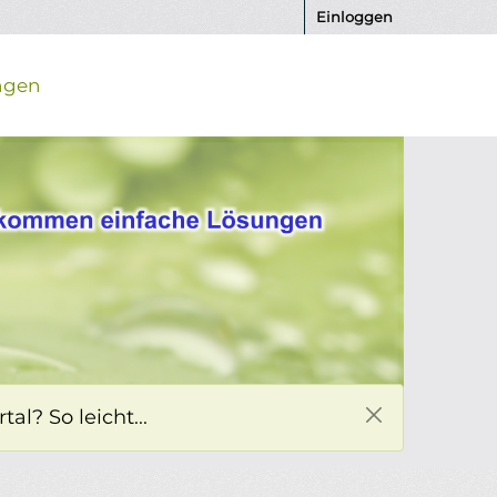
Einloggen
ngen
l? So leicht...