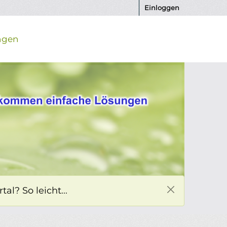
Einloggen
ngen
l? So leicht...