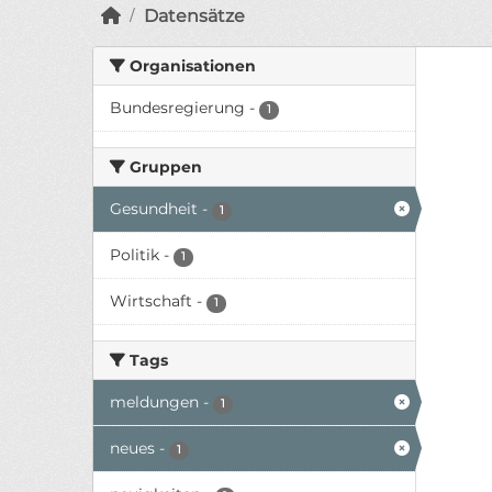
Datensätze
Organisationen
Bundesregierung
-
1
Gruppen
Gesundheit
-
1
Politik
-
1
Wirtschaft
-
1
Tags
meldungen
-
1
neues
-
1