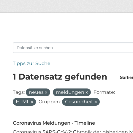
Tipps zur Suche
1 Datensatz gefunden
Sortie
Tags:
neues
meldungen
Formate:
HTML
Gruppen:
Gesundheit
Coronavirus Meldungen - Timeline
Coronavirus SARS-CoV-2: Chronik der bisherige