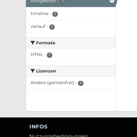
neuigkeiten
-
1
timeline
-
1
verlauf
-
1
Formate
HTML
-
1
Lizenzen
Andere (gemeinfrei)
-
1
INFOS
Nutzungsbedingungen