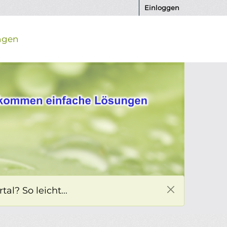
Einloggen
ngen
l? So leicht...