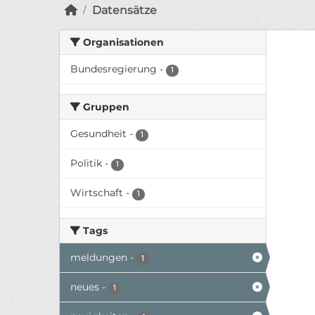
Datensätze
Organisationen
Bundesregierung
-
1
Gruppen
Gesundheit
-
1
Politik
-
1
Wirtschaft
-
1
Tags
meldungen
-
1
neues
-
1