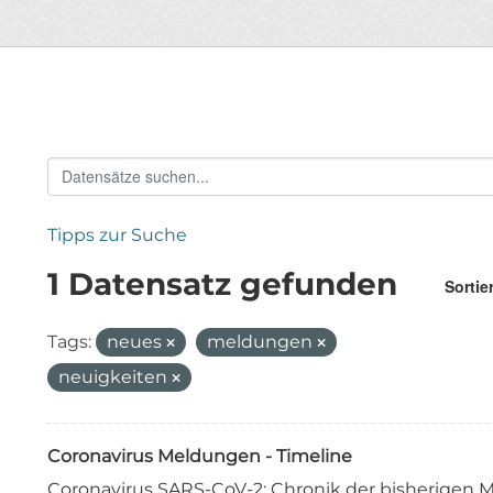
Tipps zur Suche
1 Datensatz gefunden
Sortie
Tags:
neues
meldungen
neuigkeiten
Coronavirus Meldungen - Timeline
Coronavirus SARS-CoV-2: Chronik der bisherige