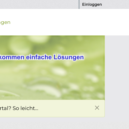
Einloggen
ngen
l? So leicht...