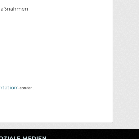
n Maßnahmen
tation
) abrufen.
OZIALE MEDIEN