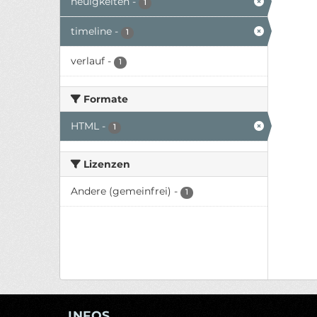
neuigkeiten
-
1
timeline
-
1
verlauf
-
1
Formate
HTML
-
1
Lizenzen
Andere (gemeinfrei)
-
1
INFOS