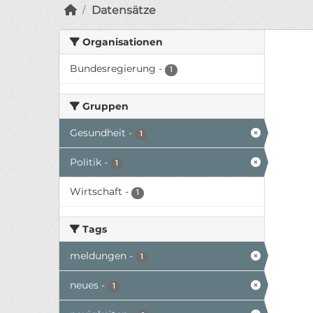
Datensätze
Organisationen
Bundesregierung
-
1
Gruppen
Gesundheit
-
1
Politik
-
1
Wirtschaft
-
1
Tags
meldungen
-
1
neues
-
1