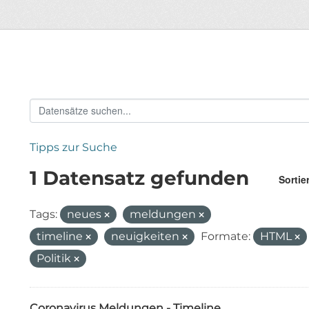
Tipps zur Suche
1 Datensatz gefunden
Sortie
Tags:
neues
meldungen
timeline
neuigkeiten
Formate:
HTML
Politik
Coronavirus Meldungen - Timeline