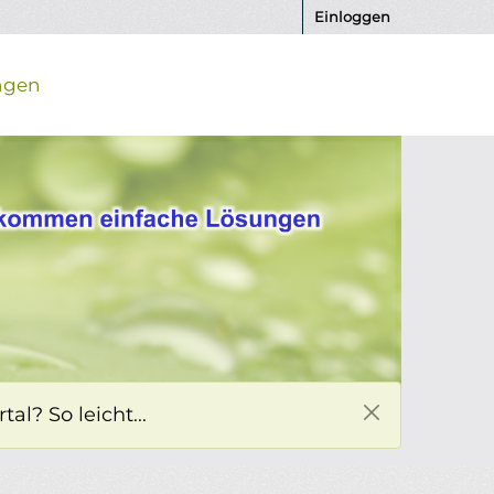
Einloggen
ngen
l? So leicht...