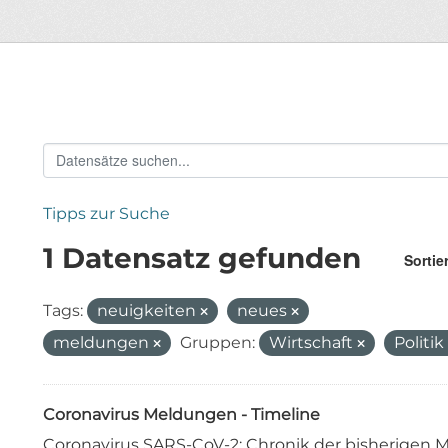
Tipps zur Suche
1 Datensatz gefunden
Sortie
Tags:
neuigkeiten
neues
meldungen
Gruppen:
Wirtschaft
Politik
Coronavirus Meldungen - Timeline
Coronavirus SARS-CoV-2: Chronik der bisherige