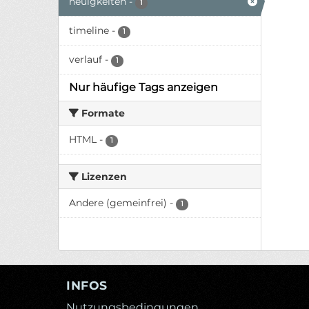
neuigkeiten
-
1
timeline
-
1
verlauf
-
1
Nur häufige Tags anzeigen
Formate
HTML
-
1
Lizenzen
Andere (gemeinfrei)
-
1
INFOS
Nutzungsbedingungen