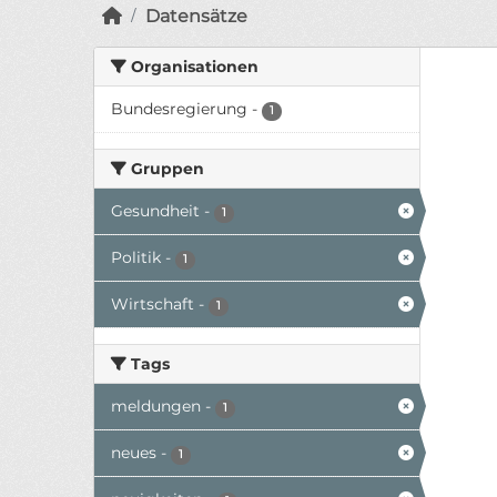
Datensätze
Organisationen
Bundesregierung
-
1
Gruppen
Gesundheit
-
1
Politik
-
1
Wirtschaft
-
1
Tags
meldungen
-
1
neues
-
1