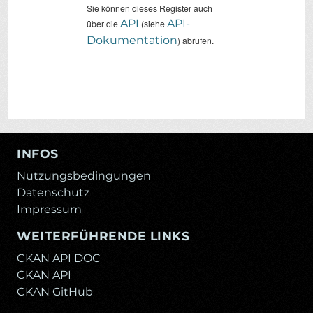
Sie können dieses Register auch
API
API-
über die
(siehe
Dokumentation
) abrufen.
INFOS
Nutzungsbedingungen
Datenschutz
Impressum
WEITERFÜHRENDE LINKS
CKAN API DOC
CKAN API
CKAN GitHub