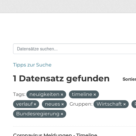
Tipps zur Suche
1 Datensatz gefunden
Sortie
Tags:
neuigkeiten
timeline
verlauf
neues
Gruppen:
Wirtschaft
Bundesregierung
Coronavirus Meldungen - Timeline