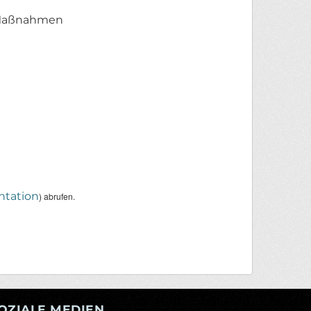
n Maßnahmen
tation
) abrufen.
OZIALE MEDIEN