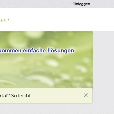
Einloggen
ngen
l? So leicht...