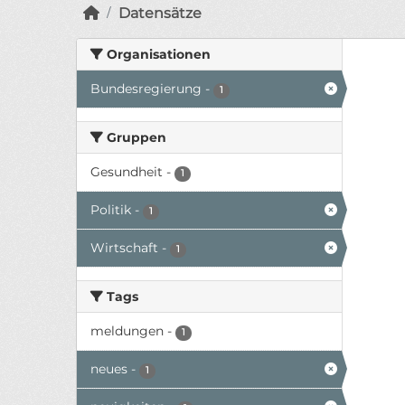
Datensätze
Organisationen
Bundesregierung
-
1
Gruppen
Gesundheit
-
1
Politik
-
1
Wirtschaft
-
1
Tags
meldungen
-
1
neues
-
1