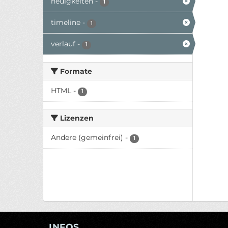
neuigkeiten
-
1
timeline
-
1
verlauf
-
1
Formate
HTML
-
1
Lizenzen
Andere (gemeinfrei)
-
1
INFOS