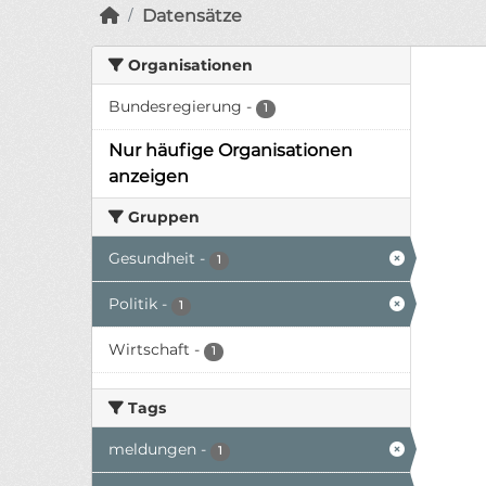
Datensätze
Organisationen
Bundesregierung
-
1
Nur häufige Organisationen
anzeigen
Gruppen
Gesundheit
-
1
Politik
-
1
Wirtschaft
-
1
Tags
meldungen
-
1