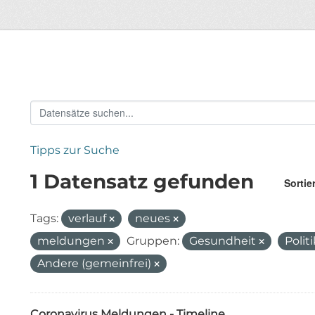
Tipps zur Suche
1 Datensatz gefunden
Sortie
Tags:
verlauf
neues
meldungen
Gruppen:
Gesundheit
Polit
Andere (gemeinfrei)
Coronavirus Meldungen - Timeline