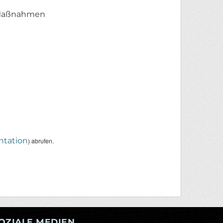
n Maßnahmen
tation
) abrufen.
OZIALE MEDIEN