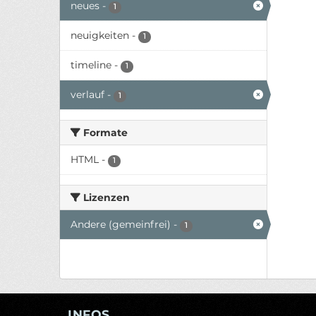
neues
-
1
neuigkeiten
-
1
timeline
-
1
verlauf
-
1
Formate
HTML
-
1
Lizenzen
Andere (gemeinfrei)
-
1
INFOS