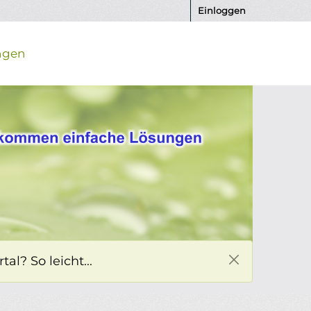
Einloggen
ngen
l? So leicht...