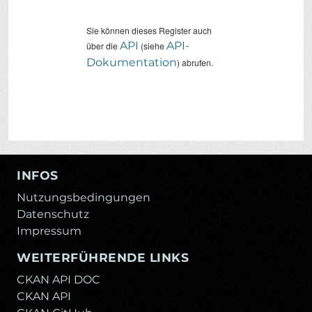
Sie können dieses Register auch
API
API-
über die
(siehe
Dokumentation
) abrufen.
INFOS
Nutzungsbedingungen
Datenschutz
Impressum
WEITERFÜHRENDE LINKS
CKAN API DOC
CKAN API