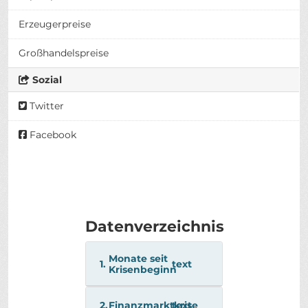
Erzeugerpreise
Großhandelspreise
Sozial
Twitter
Facebook
Datenverzeichnis
Monate seit
1.
text
Krisenbeginn
2.
Finanzmarktkrise
text