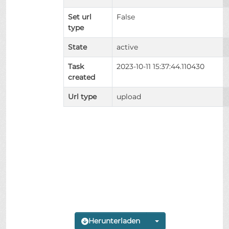
Set url
False
type
State
active
Task
2023-10-11 15:37:44.110430
created
Url type
upload
Herunterladen