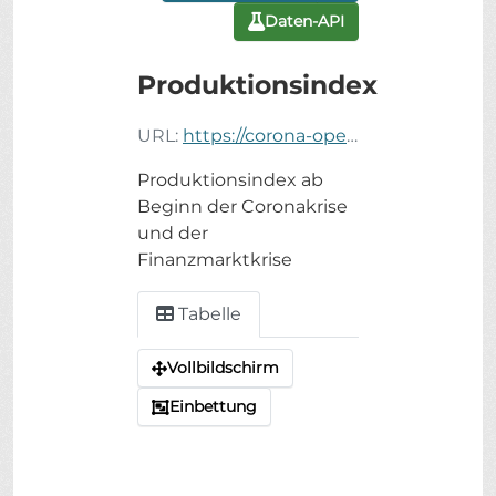
Daten-API
Produktionsindex
URL:
https://corona-open-data.ckan.de/dataset/8b555e89-ebe8-4cf2-bb9d-e726b7add021/resource/13d3cad0-d8aa-49e8-86ee-cd00f45bbdcf/download/produktionsindex.csv
Produktionsindex ab
Beginn der Coronakrise
und der
Finanzmarktkrise
Tabelle
Vollbildschirm
Einbettung