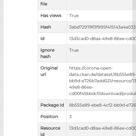
file
Has views
True
Hash
3abd72978f3f995f415143a4a03
Id
13d3cad0-d8aa-49e8-86ee-cd0
Ignore
True
hash
Original
https://corona-open-
url
data.ckan.de/dataset/8b555e89
bb9d-e726b7add021/resource/1
49e8-86ee-
cd00f45bbdcf/download/produk
Package id
8b555e89-ebe8-4cf2-bb9d-e72
Position
3
Resource
13d3cad0-d8aa-49e8-86ee-cd0
id