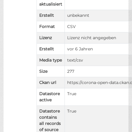
aktualisiert
Erstellt
unbekannt
Format
CSV
Lizenz
Lizenz nicht angegeben
Erstellt
vor 6 Jahren
Media type
text/csv
Size
277
Ckan url
https://corona-open-data.ckan.
Datastore
True
active
Datastore
True
contains
all records
of source