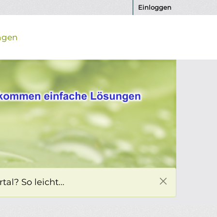
Einloggen
ngen
l? So leicht...