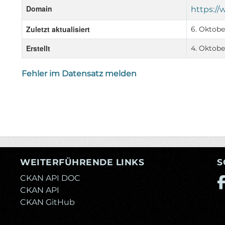
Domain
https://
Zuletzt aktualisiert
6. Oktobe
Erstellt
4. Oktobe
Fehler im Datensatz melden
WEITERFÜHRENDE LINKS
S
CKAN API DOC
CKAN API
CKAN GitHub